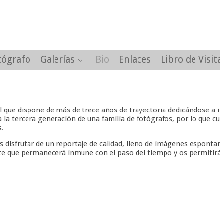
tógrafo
Galerías
Bio
Enlaces
Libro de Visit
l que dispone de más de trece años de trayectoria dedicándose a i
la tercera generación de una familia de fotógrafos, por lo que cu
s.
s disfrutar de un reportaje de calidad, lleno de imágenes espont
te que permanecerá inmune con el paso del tiempo y os permitirá