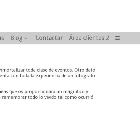
as
Blog
Contactar
Área clientes 2
nmortalizar toda clase de eventos. Otro dato
enta con toda la experiencia de un fotógrafo
aneas que os proporcionará un magnifico y
 rememorar todo lo vivido tal como ocurrió.