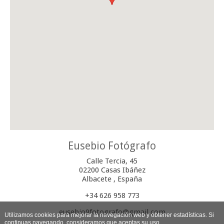
Eusebio Fotógrafo
Calle Tercia, 45
02200
Casas Ibáñez
Albacete
,
España
+34 626 958 773
eusebio9fotografo@gmail.com
Utilizamos cookies para mejorar la navegación web y obtener estadísticas. Si
continuas navegando, consideramos que aceptas su uso.